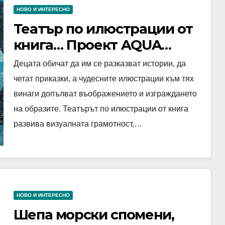
НОВО И ИНТЕРЕСНО
Театър по илюстрации от
книга… Проект AQUA
NARRABILIS “Словесното
Децата обичат да им се разказват истории, да
разказвателно умение в
четат приказки, а чудесните илюстрации към тях
театър и картини”
винаги допълват въображението и изграждането
на образите. Театърът по илюстрации от книга
развива визуалната грамотност,…
НОВО И ИНТЕРЕСНО
Шепа морски спомени,