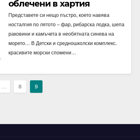
облечени в хартия
Представете си нещо пъстро, което навява
носталгия по лятото – фар, рибарска лодка, шепа
раковини и камъчета в необятната синева на
морето… В Детски и средношколски комплекс.
красивите морски спомени…
…
8
9
ion