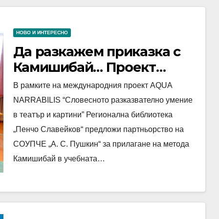
НОВО И ИНТЕРЕСНО
Да разкажем приказка с
Камишибай… Проект
AQUA NARRABILIS
В рамките на международния проект AQUA
“Словесното
NARRABILIS “Словесното разказвателно умение
разказвателно умение в
в театър и картини” Регионална библиотека
театър и картини”
„Пенчо Славейков“ предложи партньорство на
СОУПЧЕ „А. С. Пушкин“ за прилагане на метода
Камишибай в учебната…