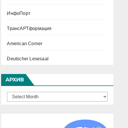
ИнфоПорт
ТрансАРТформация
American Corner
Deutscher Lesesaal
АРХИВ
Archives